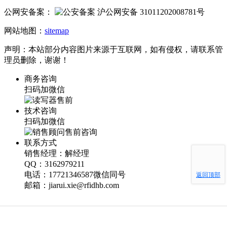
公网安备案：
沪公网安备 31011202008781号
网站地图：
sitemap
声明：本站部分内容图片来源于互联网，如有侵权，请联系管
理员删除，谢谢！
商务咨询
扫码加微信
技术咨询
扫码加微信
联系方式
销售经理：解经理
QQ：3162979211
电话：17721346587微信同号
返回顶部
邮箱：jiarui.xie@rfidhb.com
友情链接：
RFID电子标签
|
RFID手持终端
|
RFID读写器
|
英频
杰Impinj
|
工业读写器
|
RFID天线
|
RFID设备
|
RFID阅读器
|