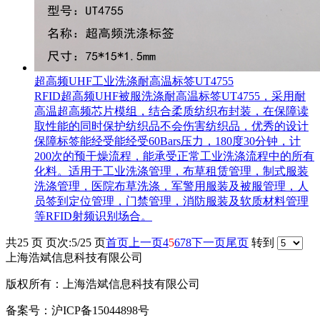
超高频UHF工业洗涤耐高温标签UT4755
RFID超高频UHF被服洗涤耐高温标签UT4755，采用耐
高温超高频芯片模组，结合柔质纺织布封装，在保障读
取性能的同时保护纺织品不会伤害纺织品，优秀的设计
保障标签能经受能经受60Bars压力，180度30分钟，计
200次的预干燥流程，能承受正常工业洗涤流程中的所有
化料。适用于工业洗涤管理，布草租赁管理，制式服装
洗涤管理，医院布草洗涤，军警用服装及被服管理，人
员签到定位管理，门禁管理，消防服装及软质材料管理
等RFID射频识别场合。
共25 页 页次:5/25 页
首页
上一页
4
5
6
7
8
下一页
尾页
转到
上海浩斌信息科技有限公司
版权所有：上海浩斌信息科技有限公司
备案号：沪ICP备15044898号