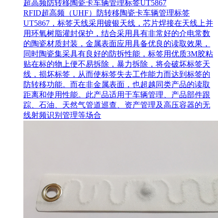
超高频防转移陶瓷卡车辆管理标签UT5867
RFID超高频（UHF）防转移陶瓷卡车辆管理标签
UT5867，标签天线采用镀银天线，芯片焊接在天线上并
用环氧树脂灌封保护，结合采用具有非常好的介电常数
的陶瓷材质封装，金属表面应用具备优良的读取效果，
同时陶瓷集采具有良好的防拆性能，标签用优质3M胶粘
贴在标的物上便不易拆除，暴力拆除，将会破坏标签天
线，损坏标签，从而使标签失去工作能力而达到标签的
防转移功能。而在非金属表面，也超越同类产品的读取
距离和使用性能。此产品适用于车辆管理、产品部件跟
踪、石油、天然气管道巡查、资产管理及高压容器的无
线射频识别管理等场合